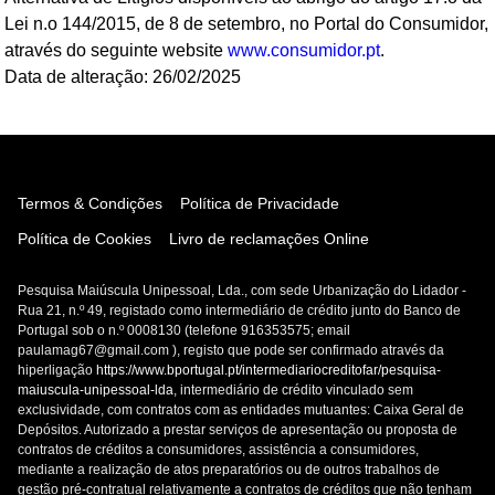
Lei n.o 144/2015, de 8 de setembro, no Portal do Consumidor,
através do seguinte website
www.consumidor.pt
.
Data de alteração: 26/02/2025
Termos & Condições
Política de Privacidade
Política de Cookies
Livro de reclamações Online
Pesquisa Maiúscula Unipessoal, Lda., com sede Urbanização do Lidador -
Rua 21, n.º 49, registado como intermediário de crédito junto do Banco de
Portugal sob o n.º 0008130 (telefone 916353575; email
paulamag67@gmail.com
), registo que pode ser confirmado através da
hiperligação
https://www.bportugal.pt/intermediariocreditofar/pesquisa-
maiuscula-unipessoal-lda
, intermediário de crédito vinculado sem
exclusividade, com contratos com as entidades mutuantes: Caixa Geral de
Depósitos. Autorizado a prestar serviços de apresentação ou proposta de
contratos de créditos a consumidores, assistência a consumidores,
mediante a realização de atos preparatórios ou de outros trabalhos de
gestão pré-contratual relativamente a contratos de créditos que não tenham