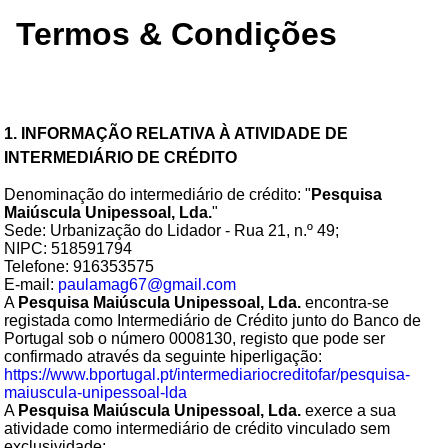
Termos & Condições
1. INFORMAÇÃO RELATIVA À ATIVIDADE DE
INTERMEDIÁRIO DE CRÉDITO
Denominação do intermediário de crédito: "
Pesquisa
Maiúscula Unipessoal, Lda.
"
Sede: Urbanização do Lidador - Rua 21, n.º 49;
NIPC: 518591794
Telefone: 916353575
E-mail:
paulamag67@gmail.com
A
Pesquisa Maiúscula Unipessoal, Lda.
encontra-se
registada como Intermediário de Crédito junto do Banco de
Portugal sob o número 0008130, registo que pode ser
confirmado através da seguinte hiperligação:
https://www.bportugal.pt/intermediariocreditofar/pesquisa-
maiuscula-unipessoal-lda
A
Pesquisa Maiúscula Unipessoal, Lda.
exerce a sua
atividade como intermediário de crédito vinculado sem
exclusividade;